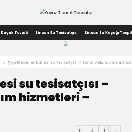
 Kaçak Tespiti
Sincan Su Tesisatçısı
Sincan Su Kaçağı Tespit
Çiçektepe mahallesi su tesisatçısı – tamir bakım onarım hizm
si su tesisatçısı –
ım hizmetleri –