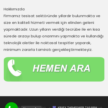
Hakkımızda
Firmamız tesisat sektöründe yıllardır bulunmakta ve
size en kaliteli hizmeti vermek için elinden geleni
yapmaktadır. Uzun yılların verdiği tecrübe ile en kısa
sürede arızayı bulup onarımını yapmakta ve kullandığı
teknolojik aletler ile noktasal tespitler yaparak,
minimum zararla tamiratı gerçekleştirmekteyiz.
Copyright © Kryex Nano -
ve
KRYEX THEMES
WEB TASARIM