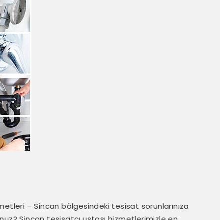
metleri – Sincan bölgesindeki tesisat sorunlarınıza
nuz? Sincan tesisatçı ustası hizmetlerimizle en