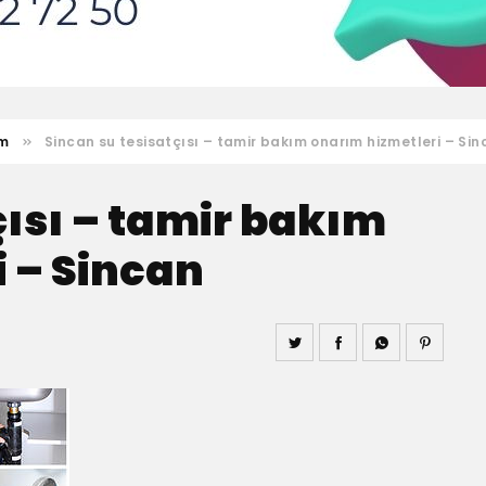
ım
Sincan su tesisatçısı – tamir bakım onarım hizmetleri – Si
çısı – tamir bakım
 – Sincan