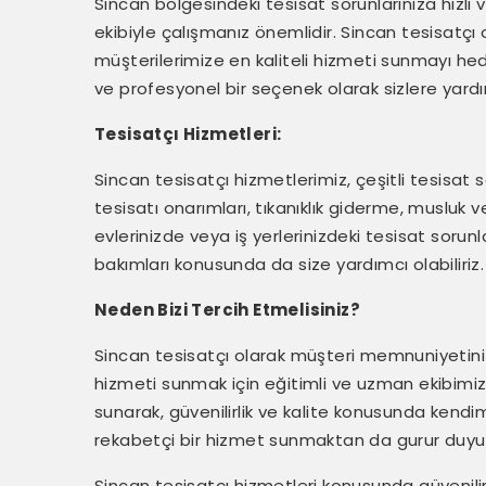
Sincan bölgesindeki tesisat sorunlarınıza hızlı 
ekibiyle çalışmanız önemlidir. Sincan tesisatçı 
müşterilerimize en kaliteli hizmeti sunmayı hedef
ve profesyonel bir seçenek olarak sizlere yardım
Tesisatçı Hizmetleri:
Sincan tesisatçı hizmetlerimiz, çeşitli tesisat
tesisatı onarımları, tıkanıklık giderme, musluk v
evlerinizde veya iş yerlerinizdeki tesisat sorunl
bakımları konusunda da size yardımcı olabiliriz.
Neden Bizi Tercih Etmelisiniz?
Sincan tesisatçı olarak müşteri memnuniyetini 
hizmeti sunmak için eğitimli ve uzman ekibimizle
sunarak, güvenilirlik ve kalite konusunda kendim
rekabetçi bir hizmet sunmaktan da gurur duyu
Sincan tesisatçı hizmetleri konusunda güvenilir