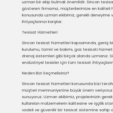
uzman bir ekip bulmak önemlidir. Sincan tesisat
gösteren firmamız, müşterilerimize en kaliteli 
konusunda uzman ekibimiz, gerekli deneyime ve b
ihtiyaçlarınızı karşılar.
Tesisat Hizmetleri:
Sincan tesisat hizmetleri kapsamında, geniş bi
kurulumu, tamiri ve bakımı, gaz tesisatı hizmet
drenaj sistemleri gibi birçok alanda uzmanız. S
endüstriyel tesisler için tüm tesisat ihtiyaçların
Neden Bizi Seçmelisiniz?
Sincan tesisat hizmetleri konusunda bizi tercih
müşteri memnuniyetine büyük önem veriyoruz ve
sunuyoruz. Uzman ekibimiz, projelerinizin gereks
kullanılan malzemelerin kalitesine ve işçilik st
vadeli ve güvenilir bir tesisat sistemine sahip o