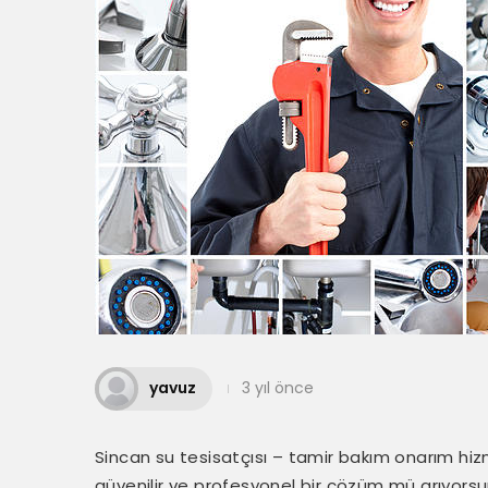
yavuz
3 yıl önce
Sincan su tesisatçısı – tamir bakım onarım hiz
güvenilir ve profesyonel bir çözüm mü arıyorsu