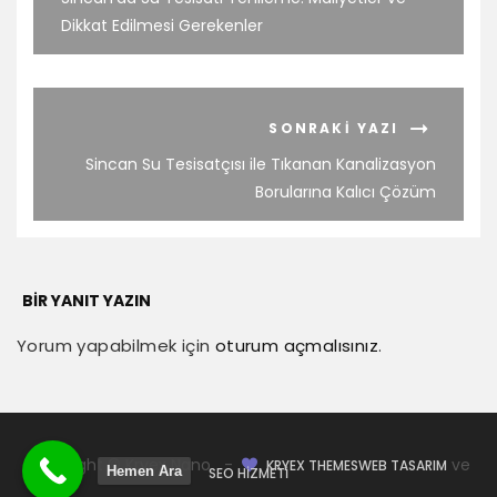
Dikkat Edilmesi Gerekenler
SONRAKI YAZI
Sincan Su Tesisatçısı ile Tıkanan Kanalizasyon
Borularına Kalıcı Çözüm
BIR YANIT YAZIN
Yorum yapabilmek için
oturum açmalısınız
.
Copyright © Kryex Nano -
ve
KRYEX THEMES
WEB TASARIM
Hemen Ara
SEO HIZMETI